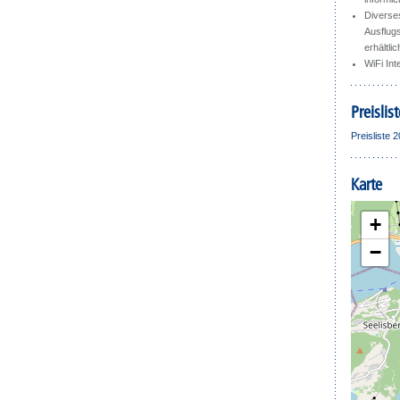
Diverse
Ausflug
erhältlic
WiFi Int
Preislist
Preisliste 
Karte
+
−