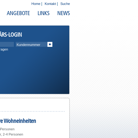
|
|
Home
Kontakt
Suche
ANGEBOTE
LINKS
NEWS
ÄRS-LOGIN
ragen
e Wohneinheiten
2 Personen
, 2-4 Personen