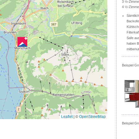
3 ½-Zimmer
4 ½-Zimmer
Sämtlic
Backofe
Kühlschr
Filterk
Safe au
haben B
mitbenu
Beispiel Gr
|
©
Leaflet
OpenStreetMap
Beispiel G