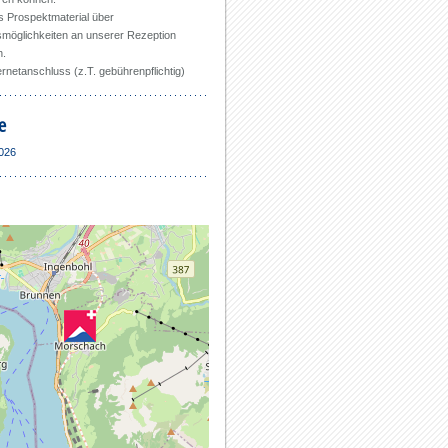
s Prospektmaterial über
smöglichkeiten an unserer Rezeption
h.
ernetanschluss (z.T. gebührenpflichtig)
e
2026