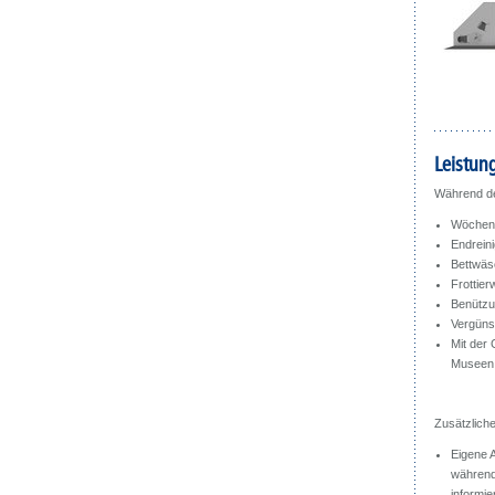
Leistun
Während de
Wöchent
Endrein
Bettwäs
Frottie
Benützu
Vergünst
Mit der 
Museen, 
Zusätzlich
Eigene 
während
informi