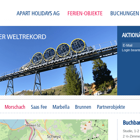
APART HOLIDAYS AG
FERIEN-OBJEKTE
BUCHUNGEN
AKTION
Login beant
Morschach
Saas Fee
Marbella
Brunnen
Partnerobjekte
Buchbar
Studio, 1-
2 ½-Zimmer