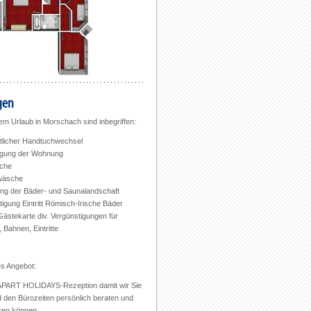
gen
m Urlaub in Morschach sind inbegriffen:
licher Handtuchwechsel
igung der Wohnung
che
rwäsche
ng der Bäder- und Saunalandschaft
igung Eintritt Römisch-Irische Bäder
Gästekarte div. Vergünstigungen für
Bahnen, Eintritte
es Angebot:
APART HOLIDAYS-Rezeption damit wir Sie
 den Bürozeiten persönlich beraten und
eren können.