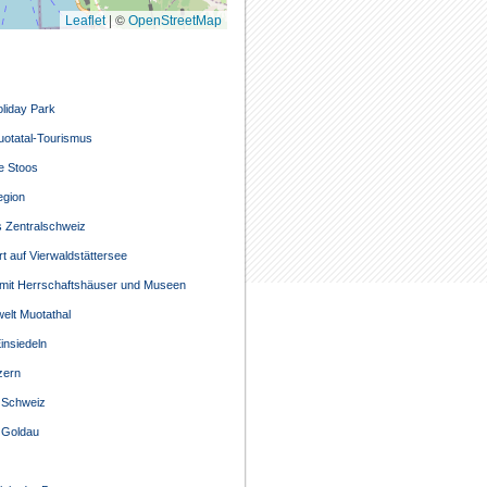
|
©
Leaflet
OpenStreetMap
liday Park
otatal-Tourismus
e Stoos
egion
s Zentralschweiz
rt auf Vierwaldstättersee
mit Herrschaftshäuser und Museen
welt Muotathal
insiedeln
zern
 Schweiz
 Goldau