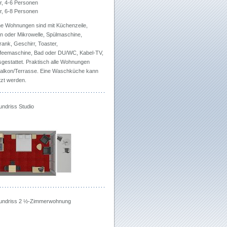
, 4-6 Personen
, 6-8 Personen
he Wohnungen sind mit Küchenzeile,
n oder Mikrowelle, Spülmaschine,
ank, Geschirr, Toaster,
affeemaschine, Bad oder DU/WC, Kabel-TV,
sgestattet. Praktisch alle Wohnungen
alkon/Terrasse. Eine Waschküche kann
tzt werden.
undriss Studio
rundriss 2 ½-Zimmerwohnung