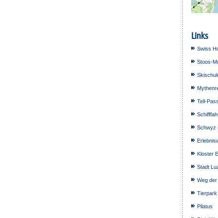
Links
Swiss Ho
Stoos-Mu
Skischul
Mythenr
Tell-Pas
Schifffah
Schwyz 
Erlebnis
Kloster E
Stadt Lu
Weg der
Tierpark
Pilatus