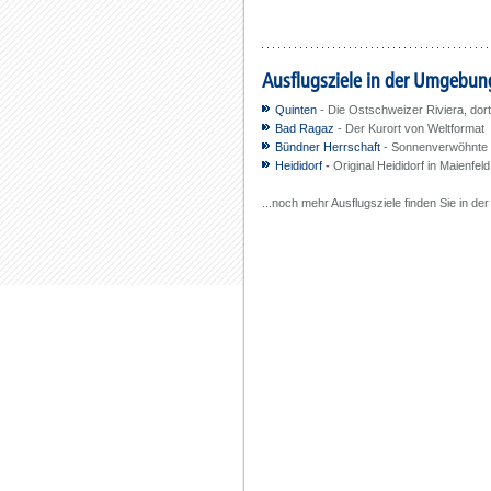
Ausflugsziele in der Umgebun
Quinten
- Die Ostschweizer Riviera, do
Bad Ragaz
- Der Kurort von Weltformat
Bündner Herrschaft
- Sonnenverwöhnte 
Heididorf
-
Original Heididorf in Maienfeld
...noch mehr Ausflugsziele finden Sie in de