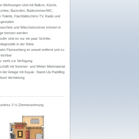
he Wohnungen sind mit Balkon, Küche,
chine, Backofen, Badezimmer/WC,
 Toilette, Flachbildschirm-TV, Radio und
gestattet.
schine und Wäschetrockner können in
age benutzt werden
fer sind es nur ein paar Schritte.
nlegestelle in der Nähe
bahn Flumserberg ist unweit entfernt und zu
reichbar
z steht zur Verfügung
schäft mit Sommer- und Winter Mietmaterial
ei der Anlage mit Kayak- Stand-Up-Paddling
tboot Vermietung
rundriss 3 ½-Zimmerwohnung