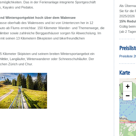
smöglichkeiten. Das in der Ferienanlage integrierte Sportgeschäft
Als Überna
s, Kayaks und Pedalos.
Sie für die
2025/2026
nd Wintersportgebiet hoch über dem Walensee
15% Redukt
rasse oberhalb des Walensees und ist von Unterterzen her in 12
Gültig beim
Auto ab Flums erreichbar. 150 Kilometer Wander- und Themenwege, die
(ab 2 Tagen
liimber sowie zahlreiche Berggasthäuser sorgen für Abwechslung. Im
it seinen 13 Kilometern Bikepisten und bikerfreundlichen
Preislist
65 Kilometer Skipisten und seinem breiten Wintersportangebot ein
Preisliste 
hlittler, Langläufer, Winterwanderer oder Schneeschuhläufer. Der
schen Zürich und Chur.
Karte
+
−