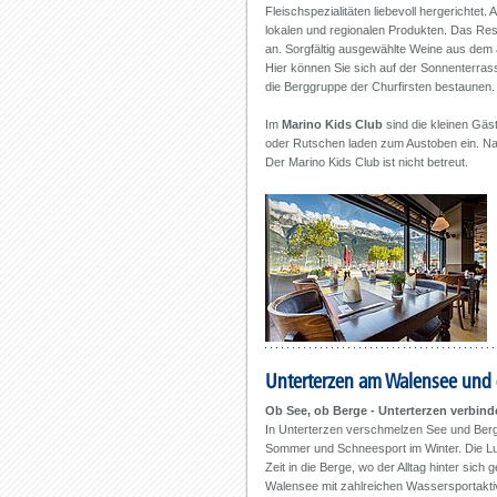
Fleischspezialitäten liebevoll hergerichte
lokalen und regionalen Produkten. Das Rest
an. Sorgfältig ausgewählte Weine aus dem 
Hier können Sie sich auf der Sonnenterras
die Berggruppe der Churfirsten bestaunen.
Im
Marino Kids Club
sind die kleinen Gäst
oder Rutschen laden zum Austoben ein. Nat
Der Marino Kids Club ist nicht betreut.
Unterterzen am Walensee und 
Ob See, ob Berge - Unterterzen verbind
In Unterterzen verschmelzen See und Ber
Sommer und Schneesport im Winter. Die Luf
Zeit in die Berge, wo der Alltag hinter si
Walensee mit zahlreichen Wassersportaktiv