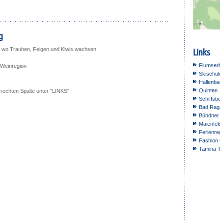
g
rt wo Trauben, Feigen und Kiwis wachsen
Links
Flumser
Weinregion
Skischul
Hallenb
Quinten
r rechten Spalte unter "LINKS"
Schiffsb
Bad Rag
Bündner 
Maienfeld
Ferienre
Fashion 
Tamina 