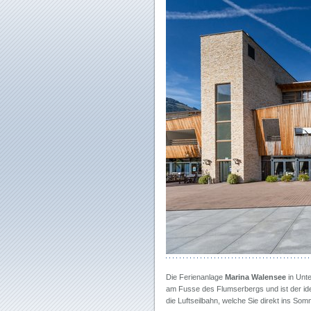
Die Ferienanlage
Marina Walensee
in Unte
am Fusse des Flumserbergs und ist der ide
die Luftseilbahn, welche Sie direkt ins So