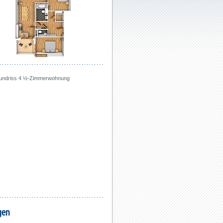
rundriss 4 ½-Zimmerwohnung
gen