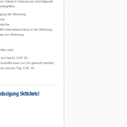
m Urlaub in Unterterzen sind folgende
inbegriffen:
igung der Wohnung
che
rwäsche
WiFi-Internetanschluss in der Wohnung
latz pro Wohnung
iffen sind:
r pro Nacht, CHF 20.-
cksbuffet kann vor Ort gebucht werden,
son und pro Tag, CHF 18.-
mässigung Skitickets!