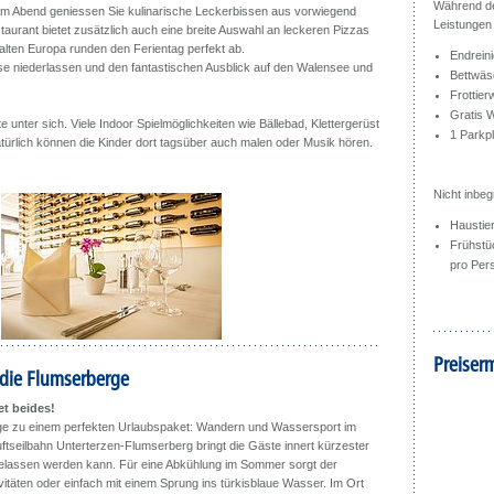
Während de
t. Am Abend geniessen Sie kulinarische Leckerbissen aus vorwiegend
Leistungen 
aurant bietet zusätzlich auch eine breite Auswahl an leckeren Pizzas
alten Europa runden den Ferientag perfekt ab.
Endrein
se niederlassen und den fantastischen Ausblick auf den Walensee und
Bettwäs
Frottie
Gratis 
e unter sich. Viele Indoor Spielmöglichkeiten wie Bällebad, Klettergerüst
1 Parkp
ürlich können die Kinder dort tagsüber auch malen oder Musik hören.
Nicht inbegr
Haustie
Frühstü
pro Per
Preiser
die Flumserberge
et beides!
ge zu einem perfekten Urlaubspaket: Wandern und Wassersport im
tseilbahn Unterterzen-Flumserberg bringt die Gäste innert kürzester
ch gelassen werden kann. Für eine Abkühlung im Sommer sorgt der
itäten oder einfach mit einem Sprung ins türkisblaue Wasser. Im Ort