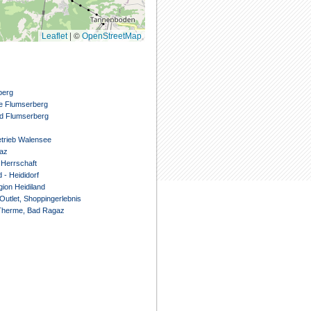
|
©
Leaflet
OpenStreetMap
berg
e Flumserberg
ad Flumserberg
etrieb Walensee
az
Herrschaft
 - Heididorf
gion Heidiland
Outlet, Shoppingerlebnis
Therme, Bad Ragaz