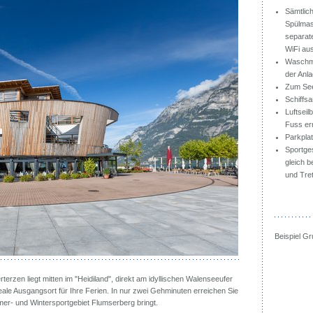
Sämtlic
Spülmas
separate
WiFi aus
Waschma
der Anl
Zum Seeu
Schiffsa
Luftseil
Fuss er
Parkplat
Sportge
gleich b
und Tre
Beispiel G
rterzen liegt mitten im "Heidiland", direkt am idyllischen Walenseeufer
ale Ausgangsort für Ihre Ferien. In nur zwei Gehminuten erreichen Sie
mmer- und Wintersportgebiet Flumserberg bringt.