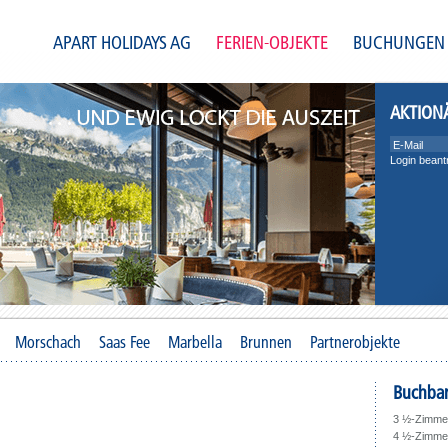
APART HOLIDAYS AG
FERIEN-OBJEKTE
BUCHUNGEN
AKTION
Login beant
Morschach
Saas Fee
Marbella
Brunnen
Partnerobjekte
Buchbar
3 ½-Zimmer
4 ½-Zimmer